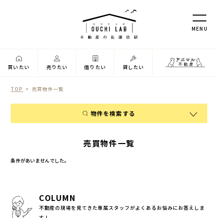
M
E
N
U
買いたい
売りたい
借りたい
貸したい
TOP
売買物件一覧
物件を検索する
物件種別
売買物件一覧
新築戸建
条件があいませんでした。
中古戸建
マンション
土地
COLUMN
エリア
不動産の現場を見てきた専属スタッフがよくあるお悩みにお答えしま
す！