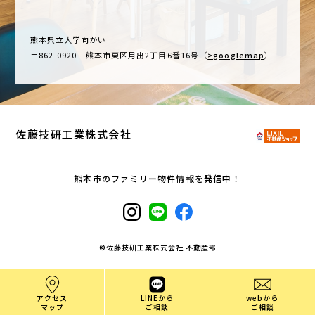
熊本県立大学向かい
〒862-0920 熊本市東区月出2丁目6番16号（
>googlemap
）
佐藤技研工業株式会社
熊本市のファミリー物件情報を発信中！
©︎佐藤技研工業株式会社 不動産部
アクセス
LINEから
webから
マップ
ご相談
ご相談