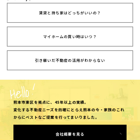
熊本市東区
熊本市中央区
賃貸と持ち家はどっちがいいの？
熊本市北区
熊本市西区
熊本市南区
マイホームの買い時はいつ？
合志市・菊陽エリア
大津町・益城町
その他
引き継いだ不動産の活用がわからない
価格
～
間取り
熊本市東区を拠点に、45年以上の実績。
ワンルーム
変化する不動産ニーズを的確にとらえ熊本の今・家族のこれ
1K・1DK・1LDK
からにベストなご提案を行ってまいりました。
2K・2DK・2LDK
3K・3DK・3LDK
会社概要を見る
4K・4DK・4LDK〜