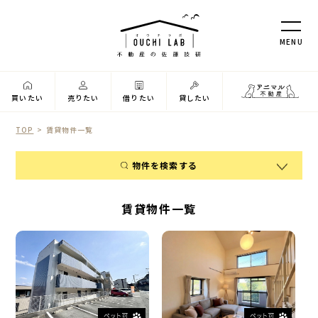
M
E
N
U
買いたい
売りたい
借りたい
貸したい
TOP
賃貸物件一覧
物件を検索する
物件種別
賃貸物件一覧
アパート・マンション
戸建・タウンハウス
駐車場
テナント
エリア