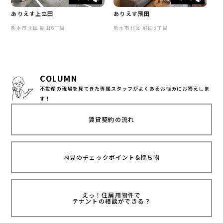
熊本市東区
ありえす上立田
ありえす飛田
熊本市中央区
熊本市北区 龍田6丁目
熊本市北区 飛田3丁目
熊本市北区
熊本市西区
熊本市南区
合志市・菊陽エリア
COLUMN
大津町・益城町
不動産の現場を見てきた専属スタッフがよくあるお悩みにお答えしま
その他
す！
賃料
賃貸契約の流れ
～
間取り
内見のチェックポイント&持ち物
ワンルーム
1K・1DK・1LDK
えっ！住居用物件で
2K・2DK・2LDK
テナントの相談ができる？
3K・3DK・3LDK
4K・4DK・4LDK〜