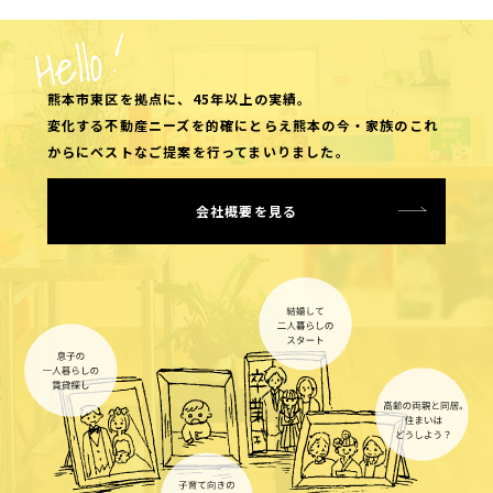
築年数
熊本市東区を拠点に、45年以上の実績。
変化する不動産ニーズを的確にとらえ熊本の今・家族のこれ
面積
からにベストなご提案を行ってまいりました。
～
会社概要を見る
こだわり
テナント可
ペット飼育可
即入居可
オートロック
エレベーター
敷地内駐車場あり
2台目駐車可
エアコン
リノベーション