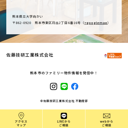
熊本県立大学向かい
〒862-0920 熊本市東区月出2丁目6番16号（
>googlemap
）
佐藤技研工業株式会社
熊本市のファミリー物件情報を発信中！
©︎佐藤技研工業株式会社 不動産部
アクセス
LINEから
webから
マップ
ご相談
ご相談